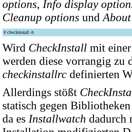
options
,
Info display option
Cleanup options
und
About
# checkinstall -h
Wird
CheckInstall
mit einer
werden diese vorrangig zu d
checkinstallrc
definierten W
Allerdings stößt
CheckInsta
statisch gegen Bibliotheken
da es
Installwatch
dadurch n
Installation modifizierten 