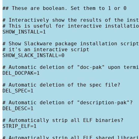
## These are boolean. Set them to 1 or 0

# Interactively show the results of the inst
# This is useful for interactive installatio
SHOW_INSTALL=1

# Show Slackware package installation script
# it's an interactive script

SHOW_SLACK_INSTALL=0

# Automatic deletion of "doc-pak" upon termi
DEL_DOCPAK=1

# Automatic deletion of the spec file?

DEL_SPEC=1

# Automatic deletion of "description-pak"?

DEL_DESC=1

# Automatically strip all ELF binaries?

STRIP_ELF=1

# Automatically strip all ELF shared librari