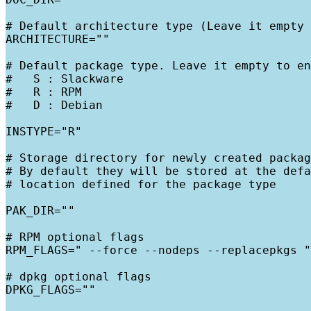
# Default architecture type (Leave it empty 
ARCHITECTURE=""

# Default package type. Leave it empty to en
#   S : Slackware

#   R : RPM

#   D : Debian

INSTYPE="R"

# Storage directory for newly created packag
# By default they will be stored at the defa
# location defined for the package type

PAK_DIR=""

# RPM optional flags

RPM_FLAGS=" --force --nodeps --replacepkgs "

# dpkg optional flags

DPKG_FLAGS=""
