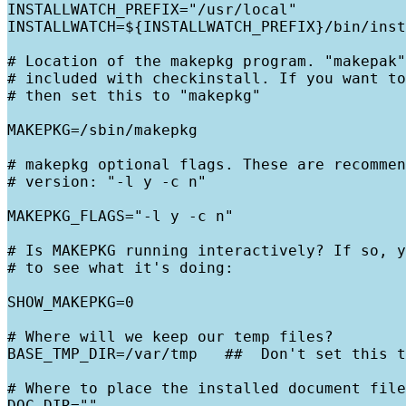
INSTALLWATCH_PREFIX="/usr/local"

INSTALLWATCH=${INSTALLWATCH_PREFIX}/bin/inst
# Location of the makepkg program. "makepak"
# included with checkinstall. If you want to
# then set this to "makepkg"

MAKEPKG=/sbin/makepkg

# makepkg optional flags. These are recommen
# version: "-l y -c n"

MAKEPKG_FLAGS="-l y -c n"

# Is MAKEPKG running interactively? If so, y
# to see what it's doing:

SHOW_MAKEPKG=0

# Where will we keep our temp files?

BASE_TMP_DIR=/var/tmp   ##  Don't set this t
# Where to place the installed document file
DOC_DIR=""
