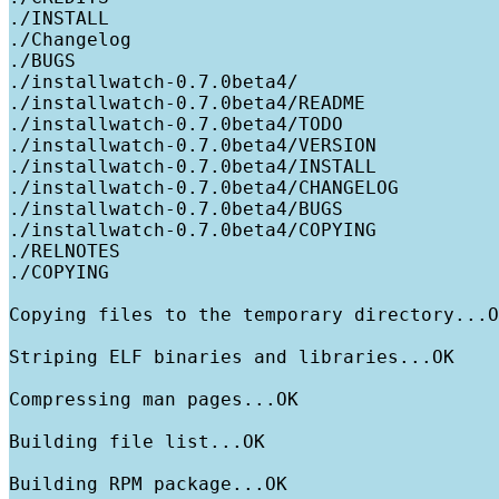
./INSTALL

./Changelog

./BUGS

./installwatch-0.7.0beta4/

./installwatch-0.7.0beta4/README

./installwatch-0.7.0beta4/TODO

./installwatch-0.7.0beta4/VERSION

./installwatch-0.7.0beta4/INSTALL

./installwatch-0.7.0beta4/CHANGELOG

./installwatch-0.7.0beta4/BUGS

./installwatch-0.7.0beta4/COPYING

./RELNOTES

./COPYING

Copying files to the temporary directory...O
Striping ELF binaries and libraries...OK

Compressing man pages...OK

Building file list...OK

Building RPM package...OK
