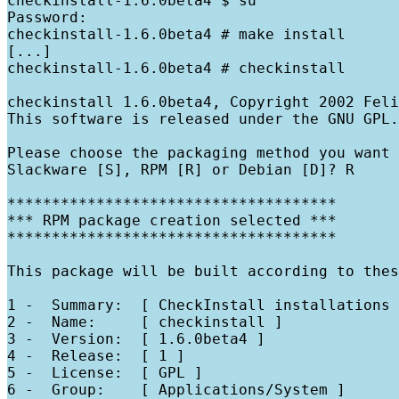
checkinstall-1.6.0beta4 $ su

Password:

checkinstall-1.6.0beta4 # make install

[...]

checkinstall-1.6.0beta4 # checkinstall

checkinstall 1.6.0beta4, Copyright 2002 Feli
This software is released under the GNU GPL.

Please choose the packaging method you want 
Slackware [S], RPM [R] or Debian [D]? R

*************************************

*** RPM package creation selected ***

*************************************

This package will be built according to thes
1 -  Summary:  [ CheckInstall installations 
2 -  Name:     [ checkinstall ]

3 -  Version:  [ 1.6.0beta4 ]

4 -  Release:  [ 1 ]

5 -  License:  [ GPL ]

6 -  Group:    [ Applications/System ]
