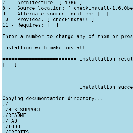
7 -  Architecture: [ i386 ]

8 -  Source location: [ checkinstall-1.6.0be
9 -  Alternate source location: [  ]

10 - Provides: [ checkinstall ]

11 - Requires: [  ]

Enter a number to change any of them or pres
Installing with make install...

========================= Installation resul
[...]

========================= Installation succe
Copying documentation directory...

./

./NLS_SUPPORT

./README

./FAQ

./TODO

./CREDITS
