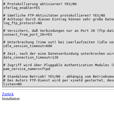
# Protokollierung aktivieren? YES/NO

xferlog_enable=YES

# Sämtliche FTP-Aktivitäten protokollieren? YES/NO

# Achtung! Durch diesen Eintrag können sehr große Daten
log_ftp_protocol=NO

# Versichern, daß Verbindungen nur an Port 20 (ftp-data
connect_from_port_20=YES

# Unterbrechung (time out) bei Leerlaufzeiten (idle ses
idle_session_timeout=600

# Zeit, nach der eine Datenverbindung unterbrochen wird
data_connection_timeout=120

# Zugriff wird über Pluggable Authentication Modules (P
pam_service_name=vsftpd

# Standalone-Betrieb? YES/NO - abhängig vom Betriebsmod
# Des Autors FTP-Dienst wird per xinetd gestartet, desw
listen=NO
Zurück
Installation