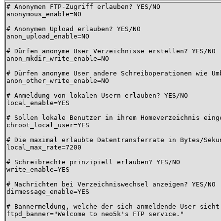
# Anonymen FTP-Zugriff erlauben? YES/NO

anonymous_enable=NO

# Anonymen Upload erlauben? YES/NO

anon_upload_enable=NO

# Dürfen anonyme User Verzeichnisse erstellen? YES/NO

anon_mkdir_write_enable=NO

# Dürfen anonyme User andere Schreiboperationen wie Um
anon_other_write_enable=NO

# Anmeldung von lokalen Usern erlauben? YES/NO

local_enable=YES

# Sollen lokale Benutzer in ihrem Homeverzeichnis einge
chroot_local_user=YES

# Die maximal erlaubte Datentransferrate in Bytes/Seku
local_max_rate=7200

# Schreibrechte prinzipiell erlauben? YES/NO

write_enable=YES

# Nachrichten bei Verzeichniswechsel anzeigen? YES/NO

dirmessage_enable=YES

# Bannermeldung, welche der sich anmeldende User sieht.
ftpd_banner="Welcome to neo5k's FTP service."
