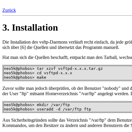
Zurück
3. Installation
Die Installation des vsftp-Daemons verläuft recht einfach, da jede größ
sich über [6] die Quellen und übersetzt das Programm manuell.
Hat man sich die Quellen beschafft, entpackt man den Tarball, wechs
neo5k@phobos> tar xzvf vsftpd-x.x.x.tar.gz

neo5k@phobos> cd vsftpd-x.x.x

neo5k@phobos> make
Zuvor sollte man jedoch überprüfen, ob der Benutzer "nobody" und da
der User "ftp" mitsamt Homeverzeichnis "/var/ftp" angelegt werden. 
neo5k@phobos> mkdir /var/ftp

neo5k@phobos> useradd -d /var/ftp ftp
Aus Sicherheitsgründen sollte das Verzeichnis "/var/ftp" dem Benutzer
Kommandos, um den Besitzer zu ändern und anderen Benutzern die Sc