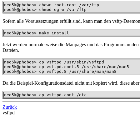
neo5k@phobos> chown root.root /var/ftp

neo5k@phobos> chmod og-w /var/ftp
Sofern alle Voraussetzungen erfüllt sind, kann man den vsftp-Daemon 
neo5k@phobos> make install
Jetzt werden normalerweise die Manpages und das Programm an den r
Dateien.
neo5k@phobos> cp vsftpd /usr/sbin/vsftpd

neo5k@phobos> cp vsftpd.conf.5 /usr/share/man/man5

neo5k@phobos> cp vsftpd.8 /usr/share/man/man8
Da die Beispiel-Konfigurationsdatei nicht mit kopiert wird, diese abe
neo5k@phobos> cp vsftpd.conf /etc
Zurück
vsftpd